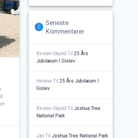
Seneste
Kommentarer
Kirsten Skjold
Til
25 Års
Jubilæum I Gislev
Helene
Til
25 Års Jubilæum I
Gislev
e
lt
rt
Kirsten Skjold
Til
Joshua Tree
National Park
Jan
Til
Joshua Tree National Park