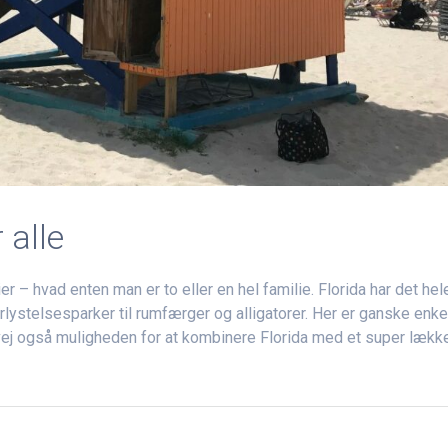
 alle
er – hvad enten man er to eller en hel familie. Florida har det hel
orlystelsesparker til rumfærger og alligatorer. Her er ganske enke
rvej også muligheden for at kombinere Florida med et super lække