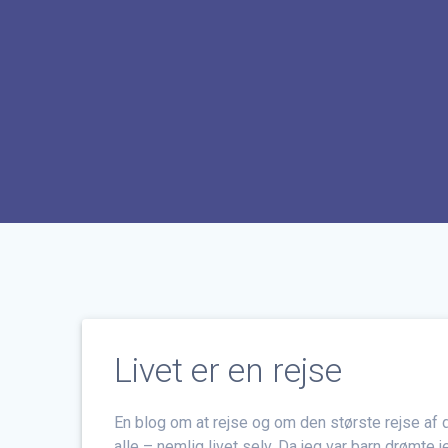
Livet er en rejse
En blog om at rejse og om den største rejse af
alle – nemlig livet selv. Da jeg var barn drømte j