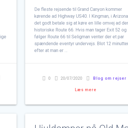
De fleste rejsende til Grand Canyon kommer
kørende ad Highway US40. I Kingman, i Arizona
det godt betale sig at køre en lille omvej ad de
historiske Route 66. Hvis man tager Exit 52 og
rige
følger Route 66 til Seligman venter der et par
g
spændende eventyr undervejs. Blot 12 minutte
efter at man er …
]
0
20/07/2020
Blog om rejser
Læs mere