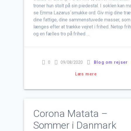
troner hun stolt på sin piedestal. I soklen kan m
se Emma Lazarus´smukke ord: Giv mig dine træt
dine fattige, dine sammenstuvede masser, som
længes efter at trække vejret i frihed. Netop fri
og en fælles tro på frihed …
0
09/08/2020
Blog om rejser
Læs mere
Corona Matata –
Sommer i Danmark