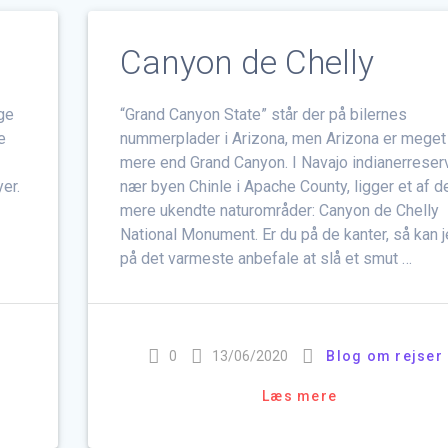
Canyon de Chelly
ge
“Grand Canyon State” står der på bilernes
e
nummerplader i Arizona, men Arizona er meget
mere end Grand Canyon. I Navajo indianerreserv
er.
nær byen Chinle i Apache County, ligger et af d
mere ukendte naturområder: Canyon de Chelly
National Monument. Er du på de kanter, så kan 
på det varmeste anbefale at slå et smut …
0
13/06/2020
Blog om rejser
Læs mere