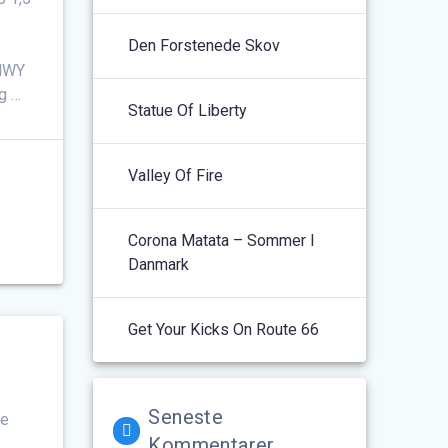
Den Forstenede Skov
e
 HWY
g …
Statue Of Liberty
Valley Of Fire
Corona Matata – Sommer I
Danmark
Get Your Kicks On Route 66
Seneste
le
Kommentarer