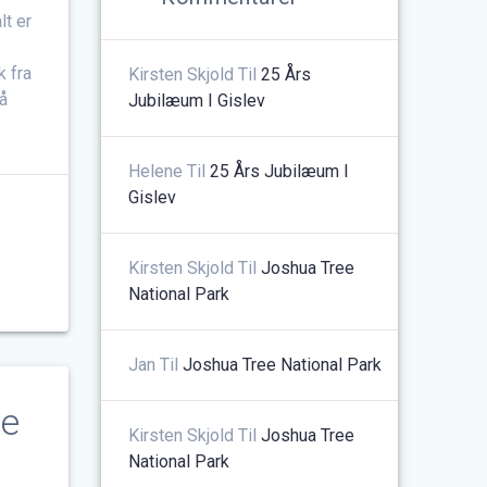
lt er
k fra
Kirsten Skjold
Til
25 Års
å
Jubilæum I Gislev
Helene
Til
25 Års Jubilæum I
Gislev
Kirsten Skjold
Til
Joshua Tree
National Park
Jan
Til
Joshua Tree National Park
te
Kirsten Skjold
Til
Joshua Tree
National Park