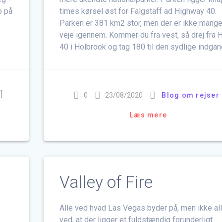
o på
times kørsel øst for Falgstaff ad Highway 40.
Parken er 381 km2 stor, men der er ikke mang
veje igennem. Kommer du fra vest, så drej fra
40 i Holbrook og tag 180 til den sydlige indgan
]
0
23/08/2020
Blog om rejser
Læs mere
Valley of Fire
Alle ved hvad Las Vegas byder på, men ikke al
ved, at der ligger et fuldstændig forunderligt