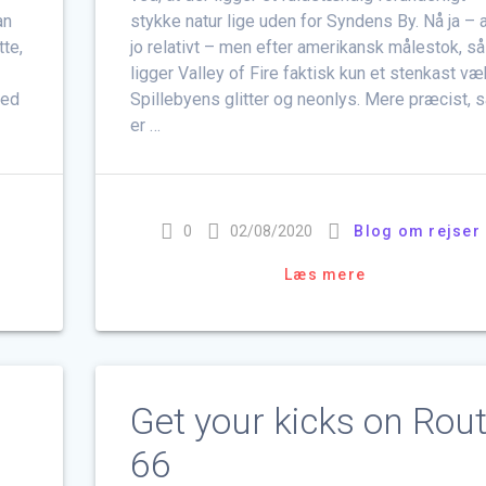
an
stykke natur lige uden for Syndens By. Nå ja – a
te,
jo relativt – men efter amerikansk målestok, så
ligger Valley of Fire faktisk kun et stenkast væ
hed
Spillebyens glitter og neonlys. Mere præcist, s
er …
0
02/08/2020
Blog om rejser
Læs mere
Get your kicks on Rou
66