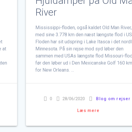
Hjuldamper på Old M
River
Mississippi-floden, også kaldet Old Man River,
med sine 3.778 km den næst længste flod i US
et
Floden har sit udspring i Lake Itasca i det nord
 at
Minnesota. På sin rejse mod syd løber den
sammen med USAs længste flod Missouri-flod
gten
før den løber ud i Den Mexicanske Golf 160 k
for New Orleans. …
0
28/06/2020
Blog om rejser
Læs mere