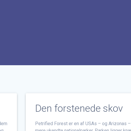
Den forstenede skov
 dem
Petrified Forest er en af USAs – og Arizonas –
eg
mere ukendte nationalparker. Parken ligger kna